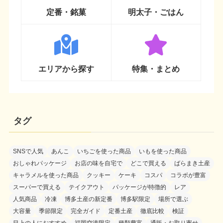
定番・銘菓
明太子・ごはん
エリアから探す
特集・まとめ
タグ
SNSで人気
あんこ
いちごを使った商品
いもを使った商品
おしゃれパッケージ
お店の味を自宅で
どこで買える
ばらまき土産
キャラメルを使った商品
クッキー
ケーキ
コスパ
コラボが豊富
スーパーで買える
テイクアウト
パッケージが特徴的
レア
人気商品
冷凍
博多土産の新定番
博多駅限定
場所で選ぶ
大容量
季節限定
完全ガイド
定番土産
徹底比較
検証