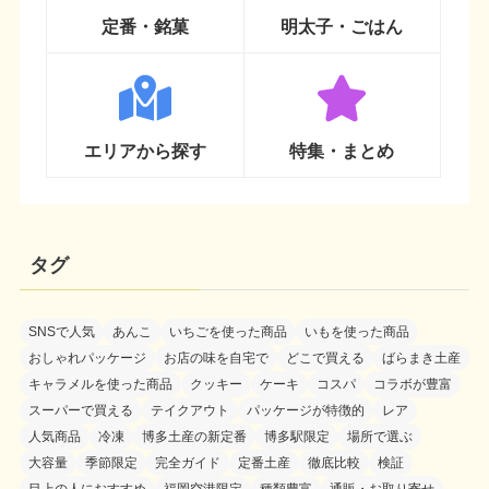
定番・銘菓
明太子・ごはん
エリアから探す
特集・まとめ
タグ
SNSで人気
あんこ
いちごを使った商品
いもを使った商品
おしゃれパッケージ
お店の味を自宅で
どこで買える
ばらまき土産
キャラメルを使った商品
クッキー
ケーキ
コスパ
コラボが豊富
スーパーで買える
テイクアウト
パッケージが特徴的
レア
人気商品
冷凍
博多土産の新定番
博多駅限定
場所で選ぶ
大容量
季節限定
完全ガイド
定番土産
徹底比較
検証