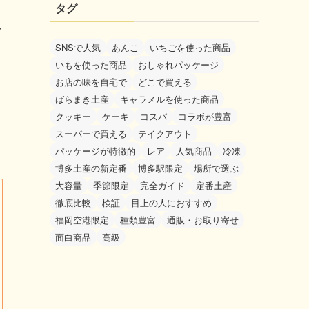
タグ
ン
SNSで人気
あんこ
いちごを使った商品
いもを使った商品
おしゃれパッケージ
お店の味を自宅で
どこで買える
ばらまき土産
キャラメルを使った商品
クッキー
ケーキ
コスパ
コラボが豊富
スーパーで買える
テイクアウト
パッケージが特徴的
レア
人気商品
冷凍
博多土産の新定番
博多駅限定
場所で選ぶ
大容量
季節限定
完全ガイド
定番土産
徹底比較
検証
目上の人におすすめ
福岡空港限定
種類豊富
通販・お取り寄せ
面白商品
高級