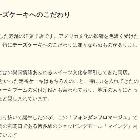
チーズケーキへのこだわり
業した老舗の洋菓子店です。アメリカ文化の影響を色濃く受けた
、特に
チーズケーキ
へのこだわりは並々ならぬものがありまし
ではの異国情緒あふれるスイーツ文化を牽引してきた同店。
ンといった定番ケーキはもちろんのこと、特に力を入れてきたの
ケーキブームの火付け役とも言われており、地元の人々にとっ
ほど親しまれています。
わり抜いて誕生したのが、この「
フォンダンフロマージュ
」で
岡の玄関口である博多駅のショッピングモール「マイング」内
ています。