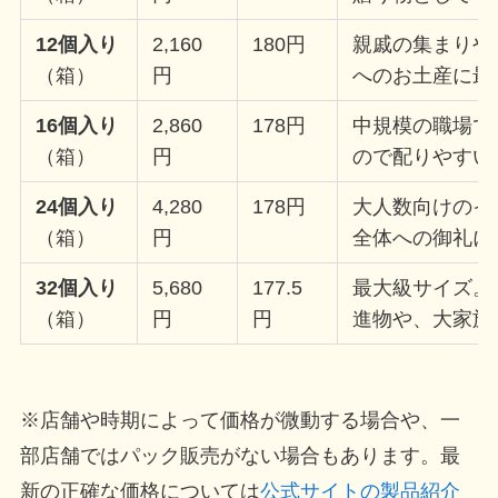
12個入り
2,160
180円
親戚の集まりや
（箱）
円
へのお土産に最
16個入り
2,860
178円
中規模の職場で
（箱）
円
ので配りやすい
24個入り
4,280
178円
大人数向けのイ
（箱）
円
全体への御礼に
32個入り
5,680
177.5
最大級サイズ。
（箱）
円
円
進物や、大家族
※店舗や時期によって価格が微動する場合や、一
部店舗ではパック販売がない場合もあります。最
新の正確な価格については
公式サイトの製品紹介