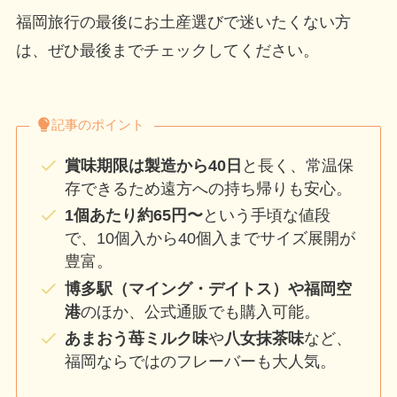
福岡旅行の最後にお土産選びで迷いたくない方
は、ぜひ最後までチェックしてください。
記事のポイント
賞味期限は製造から40日
と長く、常温保
存できるため遠方への持ち帰りも安心。
1個あたり約65円〜
という手頃な値段
で、10個入から40個入までサイズ展開が
豊富。
博多駅（マイング・デイトス）や福岡空
港
のほか、公式通販でも購入可能。
あまおう苺ミルク味
や
八女抹茶味
など、
福岡ならではのフレーバーも大人気。