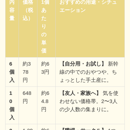
内
価格
1個
おすすめの用途・シチュ
容
（税
あ
エーション
量
込）
た
り
の
単
価
6
約3
約6
【自分用・お試し】
新幹
個
78
3円
線の中でのおやつや、ち
入
円
ょっとした手土産に。
1
648
約6
【友人・家族へ】
気を使
0
円
4.8
わせない価格帯。2〜3人
個
円
の少人数の集まりに。
入