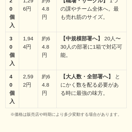
2
1,29
約6
【職場・サークル】
1つ
0
6円
4.8
の課やチーム全体へ。最
個
円
も売れ筋のサイズ。
入
3
1,94
約6
【中規模部署へ】
20人〜
0
4円
4.8
30人の部署に1箱で対応可
個
円
能。
入
4
2,59
約6
【大人数・全部署へ】
と
0
2円
4.8
にかく数を配る必要があ
個
円
る時に最強の味方。
入
※価格は販売店や時期により多少変動する場合があります。