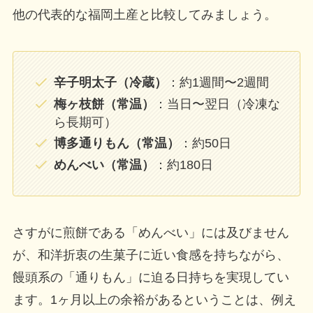
他の代表的な福岡土産と比較してみましょう。
辛子明太子（冷蔵）
：約1週間〜2週間
梅ヶ枝餅（常温）
：当日〜翌日（冷凍な
ら長期可）
博多通りもん（常温）
：約50日
めんべい（常温）
：約180日
さすがに煎餅である「めんべい」には及びません
が、和洋折衷の生菓子に近い食感を持ちながら、
饅頭系の「通りもん」に迫る日持ちを実現してい
ます。1ヶ月以上の余裕があるということは、例え