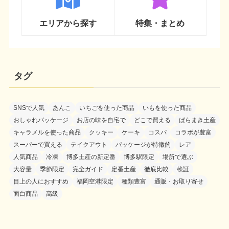
エリアから探す
特集・まとめ
タグ
SNSで人気
あんこ
いちごを使った商品
いもを使った商品
おしゃれパッケージ
お店の味を自宅で
どこで買える
ばらまき土産
キャラメルを使った商品
クッキー
ケーキ
コスパ
コラボが豊富
スーパーで買える
テイクアウト
パッケージが特徴的
レア
人気商品
冷凍
博多土産の新定番
博多駅限定
場所で選ぶ
大容量
季節限定
完全ガイド
定番土産
徹底比較
検証
目上の人におすすめ
福岡空港限定
種類豊富
通販・お取り寄せ
面白商品
高級