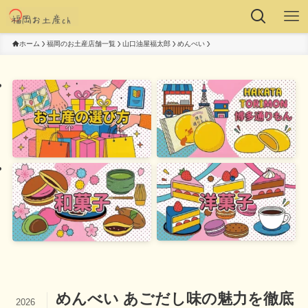
ホーム
福岡のお土産店舗一覧
山口油屋福太郎
めんべい
めんべい あごだし味の魅力を徹底
2026