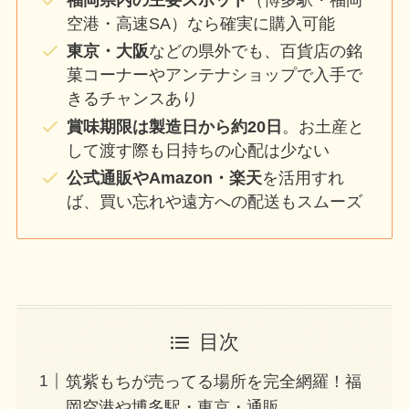
空港・高速SA）なら確実に購入可能
東京・大阪
などの県外でも、百貨店の銘
菓コーナーやアンテナショップで入手で
きるチャンスあり
賞味期限は製造日から約20日
。お土産と
して渡す際も日持ちの心配は少ない
公式通販やAmazon・楽天
を活用すれ
ば、買い忘れや遠方への配送もスムーズ
目次
筑紫もちが売ってる場所を完全網羅！福
岡空港や博多駅・東京・通販