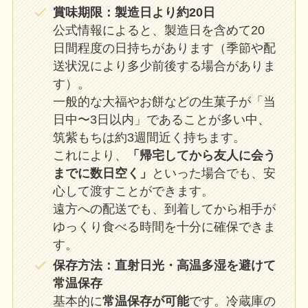
賞味期限：製造日より約20日
公式情報によると、製造日を含めて20
日間程度の日持ちがあります（季節や配
送状況により多少前後する場合がありま
す）。
一般的な大福やお餅などの生菓子が「当
日中〜3日以内」であることが多い中、
筑紫もちは約3週間近く持ちます。
これにより、
「帰宅してから友人に会う
までに数日空く」
といった場合でも、安
心して渡すことができます。
遠方への配送でも、到着してから相手が
ゆっくり食べる時間を十分に確保できま
す。
保存方法：直射日光・高温多湿を避けて
常温保存
基本的に
常温保存が可能
です。冷蔵庫の