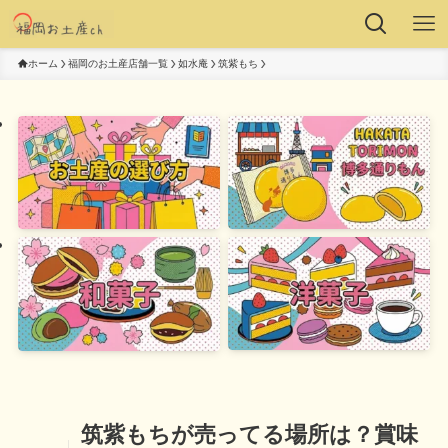
ホーム
福岡のお土産店舗一覧
如水庵
筑紫もち
筑紫もちが売ってる場所は？賞味