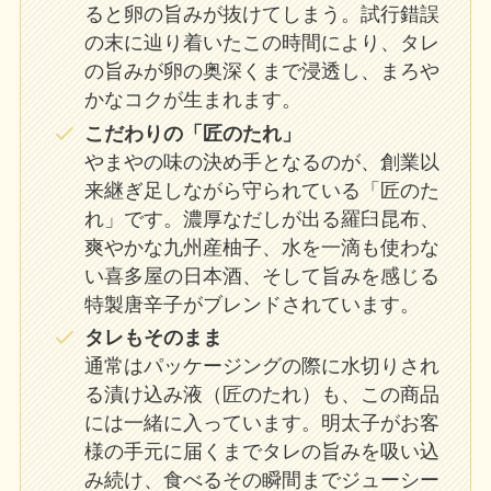
ると卵の旨みが抜けてしまう。試行錯誤
の末に辿り着いたこの時間により、タレ
の旨みが卵の奥深くまで浸透し、まろや
かなコクが生まれます。
こだわりの「匠のたれ」
やまやの味の決め手となるのが、創業以
来継ぎ足しながら守られている「匠のた
れ」です。濃厚なだしが出る羅臼昆布、
爽やかな九州産柚子、水を一滴も使わな
い喜多屋の日本酒、そして旨みを感じる
特製唐辛子がブレンドされています。
タレもそのまま
通常はパッケージングの際に水切りされ
る漬け込み液（匠のたれ）も、この商品
には一緒に入っています。明太子がお客
様の手元に届くまでタレの旨みを吸い込
み続け、食べるその瞬間までジューシー