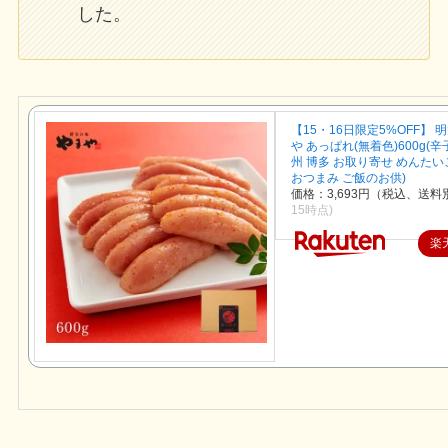
した。
【15・16日限定5%OFF】 
や あっぱれ(無着色)600g(
州 博多 お取り寄せ めんたい
おつまみ ご飯のお供)
価格：3,693円（税込、送料別
15時点)
楽